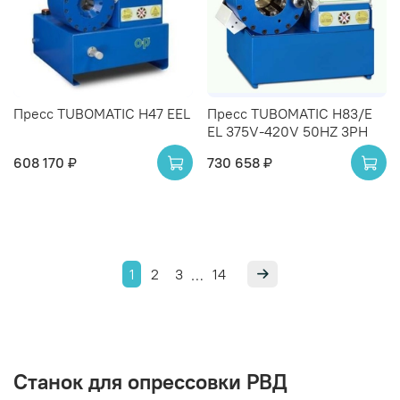
Пресс TUBOMATIC H47 EEL
Пресс TUBOMATIC H83/E
EL 375V-420V 50HZ 3PH
608 170 ₽
730 658 ₽
1
2
3
14
…
Станок для опрессовки РВД