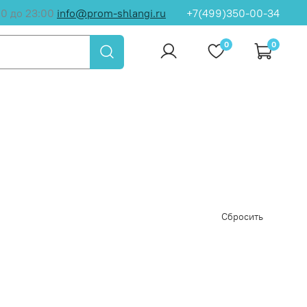
00 до 23:00
info@prom-shlangi.ru
+7(499)350-00-34
0
0
Сбросить