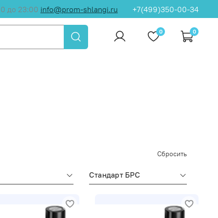
00 до 23:00
info@prom-shlangi.ru
+7(499)350-00-34
0
0
Сбросить
Стандарт БРС