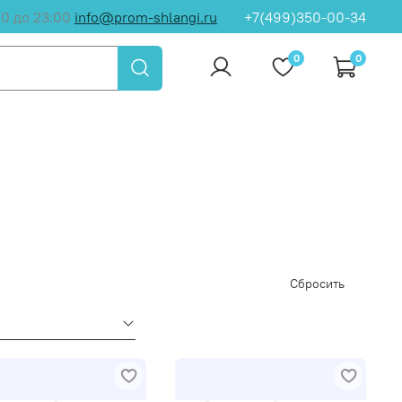
00 до 23:00
info@prom-shlangi.ru
+7(499)350-00-34
0
0
Сбросить