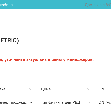
кабинет
Доставка с 8:
ETRIC)
а, уточняйте актуальные цены у менеджеров!
7
вка
Цена
DN
DASH размер продукции (рукава, фитинги, TC)
Тип фитинга для РВД