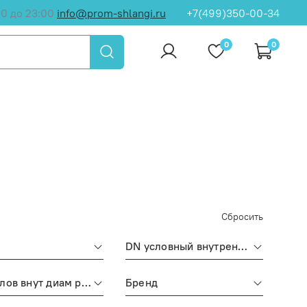
00 до 23:00
info@prom-shlangi.ru
+7(499)350-00-34
0
0
Сбросить
DN условный внутренний диаметр рукава
DN (услов внут диам рукава, фитингов)
Бренд