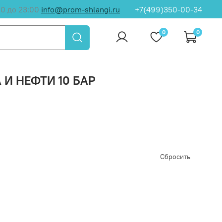
00 до 23:00
info@prom-shlangi.ru
+7(499)350-00-34
0
0
 И НЕФТИ 10 БАР
Сбросить