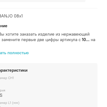
BANJO 08x1
ание
Вы хотите заказать изделие из нержавеющей
, замените первые две цифры артикула с
10...
на
рактеристики
ать полностью
Ø
Исполнение
L1
резь
арактеристики
кул
Бренд
CH1
трубы
Вид
трубного
(мм)
M
D1
соединения
змер CH1
01
CAST
14
32
3
X
прямой
8х1
рия
/S
змер L1 (мм)