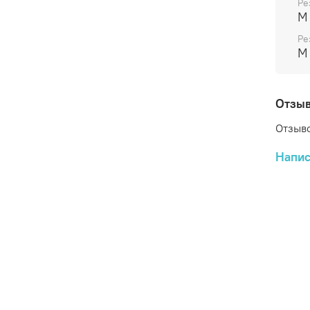
Ре
M
Ре
M
Отзы
Отзыво
Напис