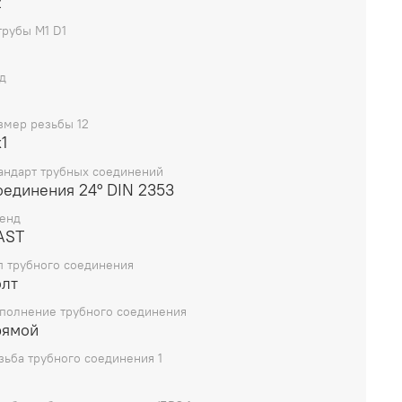
2
трубы M1 D1
д
змер резьбы 12
1
андарт трубных соединений
оединения 24° DIN 2353
енд
AST
п трубного соединения
олт
полнение трубного соединения
рямой
зьба трубного соединения 1