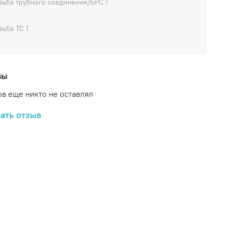
зьба трубного соединения/БРС 1
зьба ТС 1
вы
в еще никто не оставлял
ать отзыв