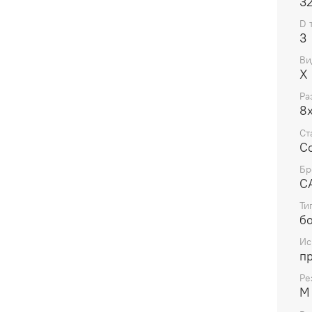
3
D 
3
Ви
X
Ра
8х
Ст
С
Бр
C
Ти
б
Ис
п
Ре
M