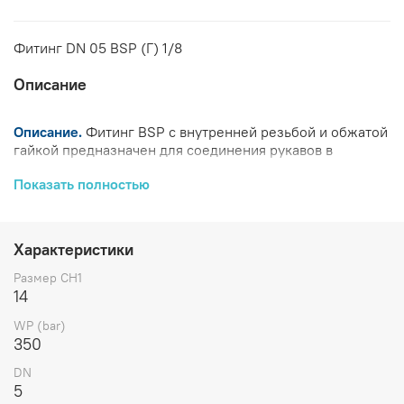
Фитинг DN 05 BSP (Г) 1/8
Описание
Описание.
Фитинг BSP с внутренней резьбой и обжатой
гайкой предназначен для соединения рукавов в
гидросистемах.
Показать полностью
Изготовлен из коррозионностойких материалов.
Обеспечивает герметичность и долговечность.
Прост в установке и обслуживании.
Характеристики
Характеристики
Размер CH1
ID
WP
14
Артикул
Бренд
CH1
DASH
DN
G
L1
(дюйм)
(bar
WP (bar)
350
802701
CAST
14
-3
5
1/8
3/16
15,5
350
DN
5