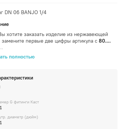
г DN 06 BANJO 1/4
ание
Вы хотите заказать изделие из нержавеющей
, замените первые две цифры артикула с
80....
..
рактеристики
ать полностью
Стан
ID
арактеристики
кул
Бренд
D1
DASH
DN
G
L1
L2
фити
(дюйм)
муф
N
04
CAST
13,3
-4
6
1/4
1/4
14
23
Стан
змер G фитинги Каст
4
утр. диаметр (дюйм)
4