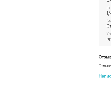
C
ID
1/
Ст
С
Уг
п
Отзы
Отзыво
Напис