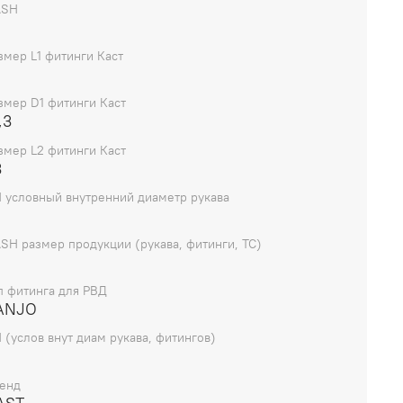
ASH
змер L1 фитинги Каст
змер D1 фитинги Каст
,3
змер L2 фитинги Каст
3
 условный внутренний диаметр рукава
SH размер продукции (рукава, фитинги, TC)
п фитинга для РВД
ANJO
 (услов внут диам рукава, фитингов)
енд