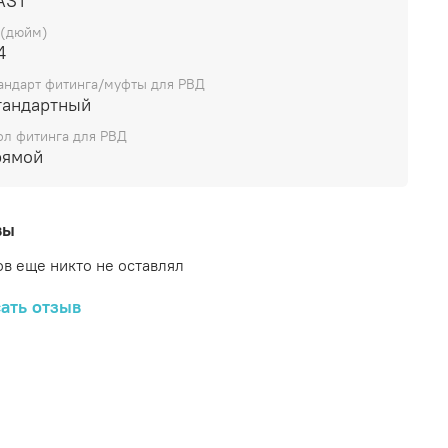
AST
 (дюйм)
4
андарт фитинга/муфты для РВД
тандартный
ол фитинга для РВД
рямой
вы
в еще никто не оставлял
ать отзыв