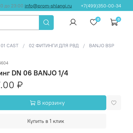
00 до 23:00
info@prom-shlangi.ru
+7(499)350-00-34
0
0
01 CAST
02 ФИТИНГИ ДЛЯ РВД
BANJO BSP
4604
инг DN 06 BANJO 1/4
.00 ₽
В корзину
Купить в 1 клик