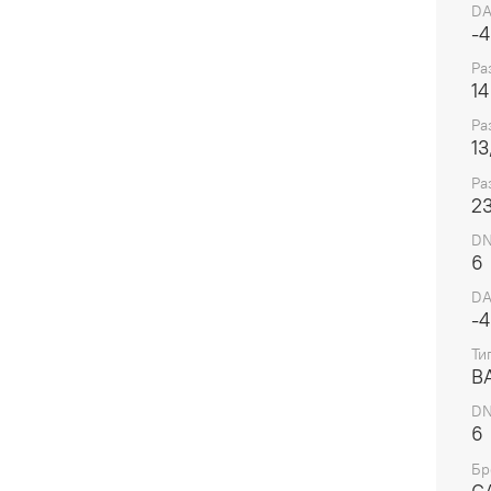
D
-4
Ра
14
Ра
13
Ра
2
DN
6
DA
-4
Ти
B
DN
6
Бр