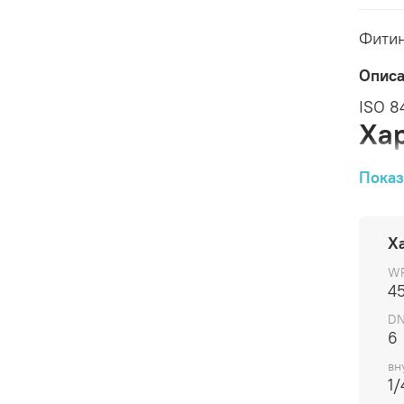
Фитин
Опис
ISO 8
Ха
Показ
Арти
Х
8015
WP
4
D
6
вн
1/