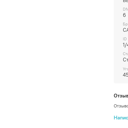
B
DN
6
Бр
C
ID
1/
Ст
С
Уг
45
Отзы
Отзыво
Напис