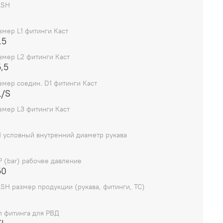
ASH
змер L1 фитинги Каст
,5
змер L2 фитинги Каст
,5
змер соедин. D1 фитинги Каст
L/S
змер L3 фитинги Каст
 условный внутренний диаметр рукава
 (bar) рабочее давление
50
SH размер продукции (рукава, фитинги, TC)
п фитинга для РВД