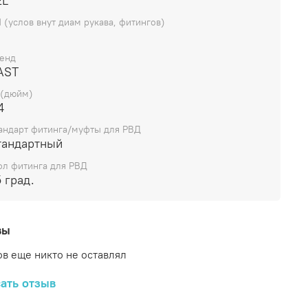
EL
 (услов внут диам рукава, фитингов)
енд
AST
 (дюйм)
4
андарт фитинга/муфты для РВД
тандартный
ол фитинга для РВД
 град.
вы
в еще никто не оставлял
ать отзыв