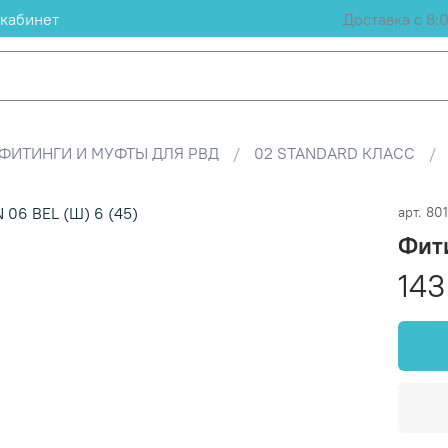
кабинет
Доставка с 8:
ФИТИНГИ И МУФТЫ ДЛЯ РВД
02 STANDARD КЛАСС
арт.
80
Фити
143