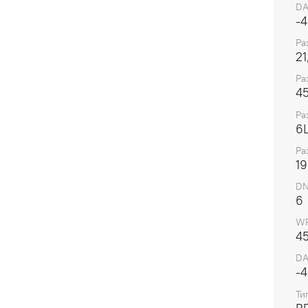
D
-4
Ра
21
Ра
45
Ра
6
Ра
19
DN
6
WP
4
DA
-4
Ти