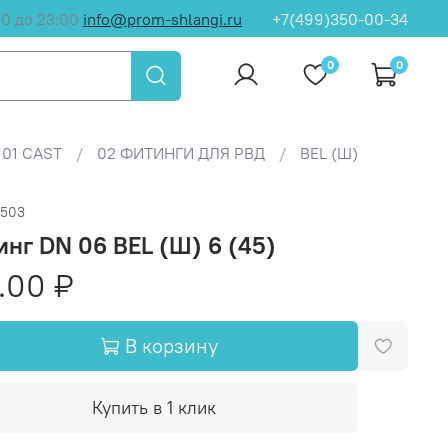
00 до 23:00
info@prom-shlangi.ru
+7(499)350-00-34
0
0
01 CAST
02 ФИТИНГИ ДЛЯ РВД
BEL (Ш)
1503
нг DN 06 BEL (Ш) 6 (45)
.00 ₽
В корзину
Купить в 1 клик