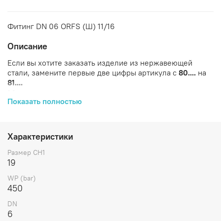
Фитинг DN 06 ORFS (Ш) 11/16
Описание
Если вы хотите заказать изделие из нержавеющей
стали, замените первые две цифры артикула с
80....
на
81....
Характеристики
Показать полностью
ID
Артикул
Бренд
CH1
DASH
DN
L1
M
U
(дюйм)
Характеристики
8-
11/16-
Размер CH1
804202
CAST
19
-4
6
1/4
27
19
10
16
WP (bar)
450
DN
6