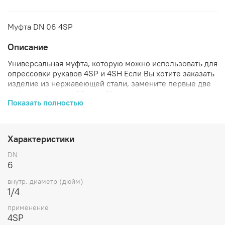
Муфта DN 06 4SP
Описание
Универсальная муфта, которую можно использовать для
опрессовки рукавов 4SP и 4SH Если Вы хотите заказать
изделие из нержавеющей стали, замените первые две
цифры артикула с
80....
на
81....
Показать полностью
Характеристики
длина
ID
Характеристики
Артикул
Бренд
D1
D2
DN
L1
зачистки
Пр
(дюйм)
внутр.
DN
6
800602
CAST
22
15,4
6
1/4
30
23
4S
внутр. диаметр (дюйм)
1/4
применение
4SP