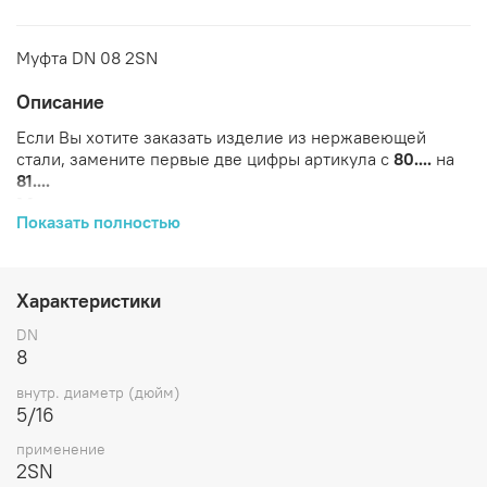
Муфта DN 08 2SN
Описание
Если Вы хотите заказать изделие из нержавеющей
стали, замените первые две цифры артикула с
80....
на
81....
Характеристики
Показать полностью
ID
Артикул
Бренд
D1
D2
DN
L1
Применени
(дюйм)
Характеристики
800403
CAST
23
17
8
5/16
26,5
2SN
DN
8
внутр. диаметр (дюйм)
5/16
применение
2SN