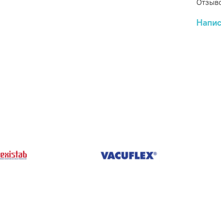
Отзыво
Напис