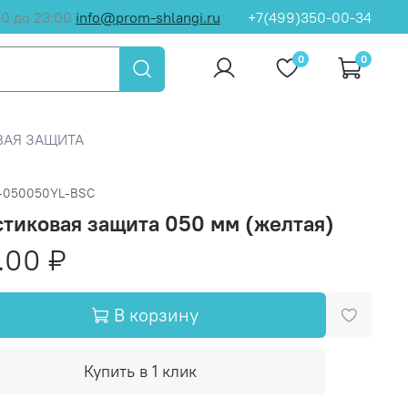
00 до 23:00
info@prom-shlangi.ru
+7(499)350-00-34
0
0
ВАЯ ЗАЩИТА
-050050YL-BSC
тиковая защита 050 мм (желтая)
.00 ₽
В корзину
Купить в 1 клик