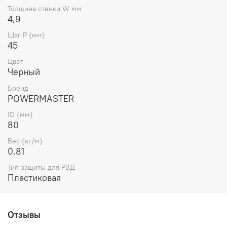
масел и растворителей,
Толщина стенки W мм
температурный режим: от -55°C до +80°C.
4,9
Характеристики
Шаг Р (мм)
45
Ø
Вес,
ID
Ти
Цвет
Артикул
Бренд
наружный
кг/
(мм)
дл
Черный
(мм)
м
Бренд
PM-
POWERMASTER
0900100BL-
POWERMASTER
80
90
0,81
Пл
BSC
ID (мм)
80
Вес (кг/м)
0,81
Тип защиты для РВД
Пластиковая
Отзывы