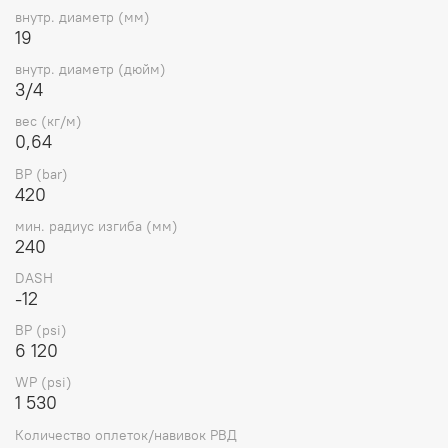
Характеристики
внутр. диаметр (мм)
19
BP
BP
ID
ID
Артикул
Бренд
DASH
DN
внутр. диаметр (дюйм)
(bar)
(psi)
(дюйм)
(мм)
3/4
VS-
вес (кг/м)
6
0,64
1SN20-
VERSO
420
-12
20
3/4
19,2
120
STD
BP (bar)
420
мин. радиус изгиба (мм)
240
DASH
-12
BP (psi)
6 120
WP (psi)
1 530
Количество оплеток/навивок РВД