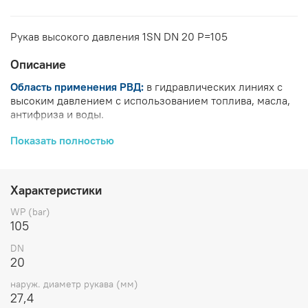
Рукав высокого давления 1SN DN 20 P=105
Описание
Область применения РВД:
в гидравлических линиях с
высоким давлением с использованием топлива, масла,
антифриза и воды.
Внутренний слой РВД:
синтетическая резина, стойкая к
Показать полностью
маслам.
Усиление РВД:
одна высокопрочная металлическая
Характеристики
оплетка.
WP (bar)
Наружный слой РВД:
абразивостойкая синтетическая
105
резина, стойкая к воздействию масла, топлива,
атмосферных осадков, ультрафиолетового излучения.
DN
20
Рабочая температура РВД:
от - 40ºС до + 100ºС, для
воздуха макс. + 70ºС.
наруж. диаметр рукава (мм)
27,4