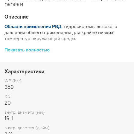
ОКОРКИ
Описание
Область применения РВД:
гидросистемы высокого
давления общего применения для крайне низких
температур окружающей среды.
Внутренний слой РВД:
синтетический каучук.
Показать полностью
Усиление РВД:
четыре навивки из высокопрочной
стальной проволоки.
Характеристики
Наружный слой РВД:
синтетический каучук.
WP (bar)
350
Рабочая температура РВД:
от - 57 до + 100 ºС.
DN
Исключение:
20
Воздух .......................... макс. +70 °C
внутр. диаметр (мм)
19,1
Вода ............................. макс. +85 °C
внутр. диаметр (дюйм)
Презентационная брошюра
3/4