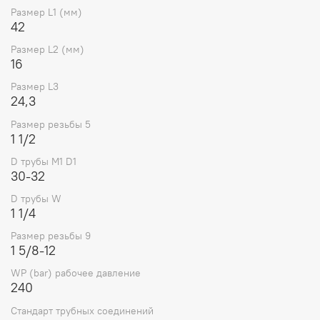
Размер L1 (мм)
205829.3
CAST
55
42
16
24,3
30-32
1 1/4
42
Размер L2 (мм)
16
Размер L3
24,3
Размер резьбы 5
1 1/2
D трубы M1 D1
30-32
D трубы W
1 1/4
Размер резьбы 9
1 5/8-12
WP (bar) рабочее давление
240
Стандарт трубных соединений