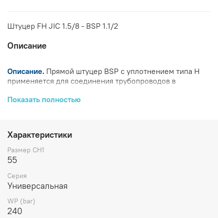
Штуцер FH JIC 1.5/8 - BSP 1.1/2
Описание
Описание.
Прямой штуцер BSP с уплотнением типа H
применяется для соединения трубопроводов в
гидросистемах.
Показать полностью
Изготовлен из прочных материалов.
Гарантирует герметичность и долговечность.
Примечание:
Если Вы хотите заказать изделие из
нержавеющей стали, замените первые две цифры
Характеристики
артикула с
20....
на
21....
.
Позиция доступна только по запросу.
Размер CH1
Характеристики
55
Серия
Ø
Ø
Универсальная
L1
L2
Артикул
Бренд
CH1
L3
трубы
трубы
(мм)
(мм)
WP (bar)
D1
W
240