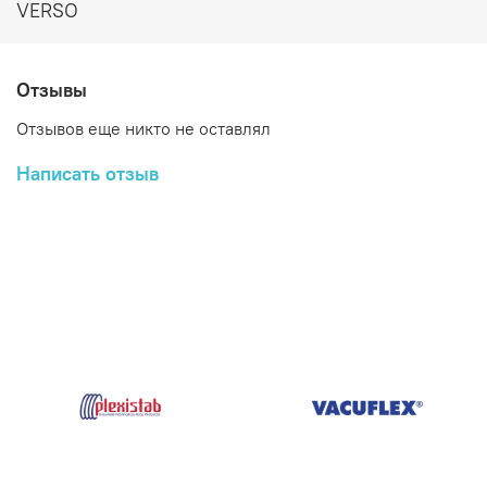
Характеристики
VERSO
OD (мм)
кол-во в упаковке
Артикул
Бренд
(средний)
(шт.)
Отзывы
UC-
Отзывов еще никто не оставлял
VERSO
8
100
SCR08
Написать отзыв