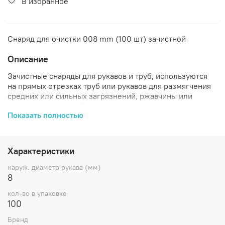
В избранное
Снаряд для очистки 008 mm (100 шт) зачистной
Описание
Зачистные снаряды для рукавов и труб, используются
на прямых отрезках труб или рукавов для размягчения
средних или сильных загрязнений, ржавчины или
накипи с внутренней поверхности.
Показать полностью
Зачистные снаряды предназначены только для
размягчения загрязнений. Для полного очищения трубы
или рукава после зачистного снаряда воспользуйтесь
Характеристики
универсальным.
наруж. диаметр рукава (мм)
Рекомендуемая таблица размеров снарядов Ultra Clean
8
для рукавов высокого давления.
кол-во в упаковке
Рекомендуемая таблица размеров снарядов Ultra Clean
100
для труб.
Бренд