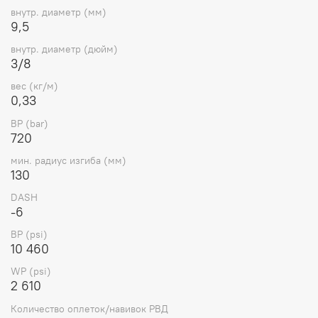
внутр. диаметр (мм)
9,5
PM-
10
1SN10-
POWERMASTER
720
-6
10
3/8
внутр. диаметр (дюйм)
460
BSC
3/8
вес (кг/м)
0,33
BP (bar)
720
мин. радиус изгиба (мм)
130
DASH
-6
BP (psi)
10 460
WP (psi)
2 610
Количество оплеток/навивок РВД