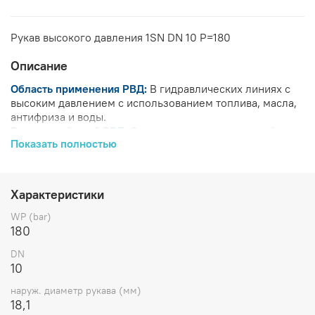
Рукав высокого давления 1SN DN 10 P=180
Описание
Область применения РВД:
В гидравлических линиях с
высоким давлением с использованием топлива, масла,
антифриза и воды.
Внутренний слой РВД:
Синтетическая резина, стойкая к
Показать полностью
маслам
Усиление РВД:
Одна высокопрочная металлическая
оплетка
Наружный слой РВД:
Абразивостойкая синтетическая
Характеристики
резина, стойкая к воздействию масла, топлива,
атмосферных осадков, ультрафиолетового излучения
WP (bar)
Рабочая температура РВД:
от - 40 до + 100 ºС, для
180
воздуха макс. + 70 ºС
DN
Характеристики
10
наруж. диаметр рукава (мм)
BP
BP
ID
18,1
Артикул
Бренд
DASH
DN
(bar)
(psi)
(дюйм