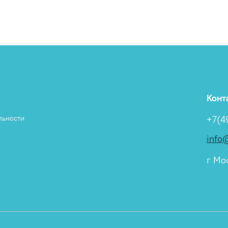
Конт
льности
+7(4
info
г Мос