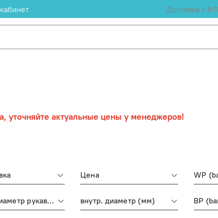
кабинет
Доставка с 8:
а, уточняйте актуальные цены у менеджеров!
вка
Цена
WP (b
наруж. диаметр рукава (мм)
внутр. диаметр (мм)
BP (ba