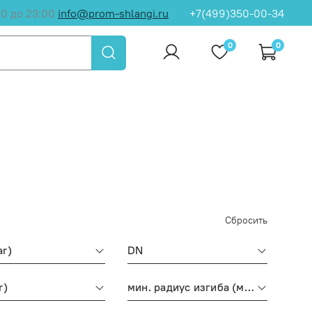
00 до 23:00
info@prom-shlangi.ru
+7(499)350-00-34
0
0
Сбросить
ar)
DN
r)
мин. радиус изгиба (мм)