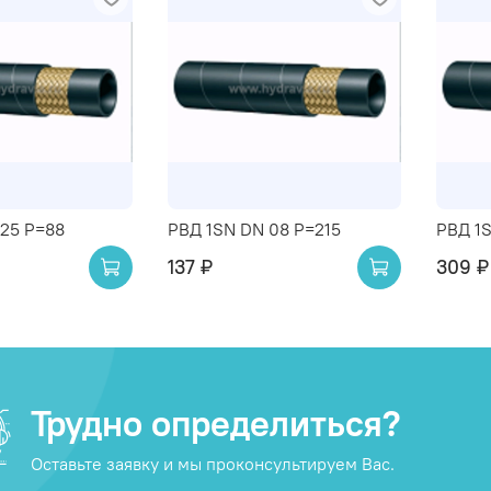
 25 P=88
РВД 1SN DN 08 P=215
РВД 1
137 ₽
309 ₽
Трудно определиться?
Оставьте заявку и мы проконсультируем Вас.