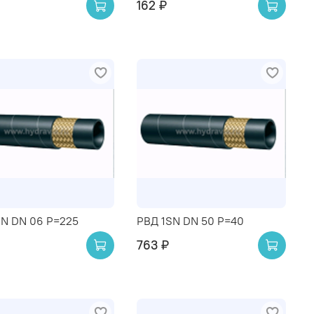
162 ₽
SN DN 06 P=225
РВД 1SN DN 50 P=40
763 ₽