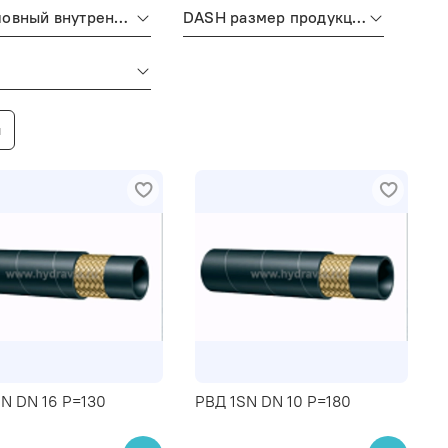
DN условный внутренний диаметр рукава
DASH размер продукции (рукава, фитинги, TC)
ы
N DN 16 P=130
РВД 1SN DN 10 P=180