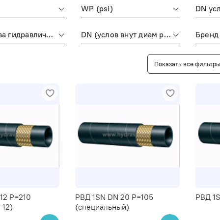
WP (psi)
Тип рукава гидравлического
DN (услов внут диам рукава, фитингов)
Бренд
Показать все фильтр
12 P=210
РВД 1SN DN 20 P=105
РВД 1S
 12)
(специальный)