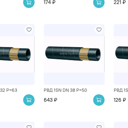
174 ₽
221 ₽
 32 P=63
РВД 1SN DN 38 P=50
РВД 1
643 ₽
126 ₽