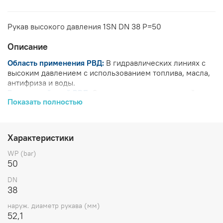
Рукав высокого давления 1SN DN 38 P=50
Описание
Область применения РВД:
В гидравлических линиях с
высоким давлением с использованием топлива, масла,
антифриза и воды.
Внутренний слой РВД:
Синтетическая резина, стойкая к
Показать полностью
маслам
Усиление РВД:
Одна высокопрочная металлическая
оплетка
Наружный слой РВД:
Абразивостойкая синтетическая
Характеристики
резина, стойкая к воздействию масла, топлива,
атмосферных осадков, ультрафиолетового излучения
WP (bar)
Рабочая температура РВД:
от - 40 до + 100 ºС, для
50
воздуха макс. + 70 ºС
DN
Характеристики
38
наруж. диаметр рукава (мм)
BP
BP
ID
52,1
Артикул
Бренд
DASH
DN
(bar)
(psi)
(дюйм