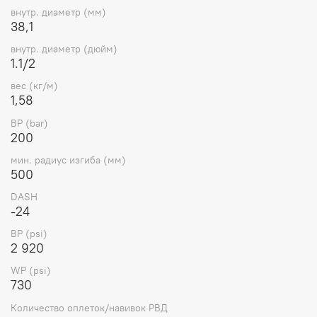
внутр. диаметр (мм)
38,1
PM-
2
1SN38-
POWERMASTER
200
-24
38
1.1/2
внутр. диаметр (дюйм)
920
BSC
1.1/2
вес (кг/м)
1,58
BP (bar)
200
мин. радиус изгиба (мм)
500
DASH
-24
BP (psi)
2 920
WP (psi)
730
Количество оплеток/навивок РВД